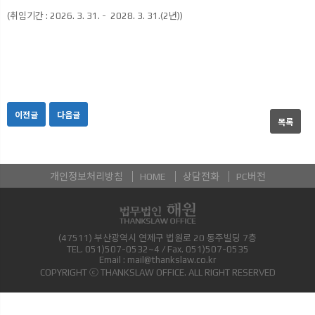
(취임기간 : 2026. 3. 31. - 2028. 3. 31.(2년))
이전글
다음글
목록
개인정보처리방침
HOME
상담전화
PC버전
(47511) 부산광역시 연제구 법원로 20 동주빌딩 7층
TEL.
051)507-0532~4
/ Fax.
051)507-0535
Email :
mail@thankslaw.co.kr
COPYRIGHT ⓒ THANKSLAW OFFICE. ALL RIGHT RESERVED